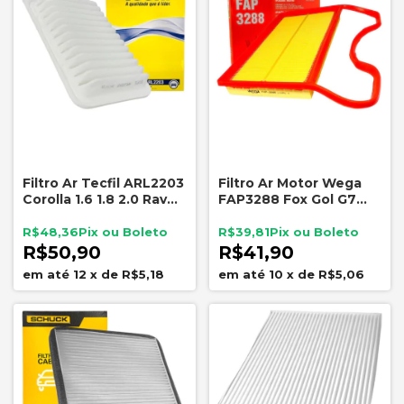
Filtro Ar Tecfil ARL2203
Filtro Ar Motor Wega
Corolla 1.6 1.8 2.0 Rav4
FAP3288 Fox Gol G7
2.5 16V
Voyage Up 1.0 3cc
R$48,36
R$39,81
R$50,90
R$41,90
12
x
de
R$5,18
10
x
de
R$5,06