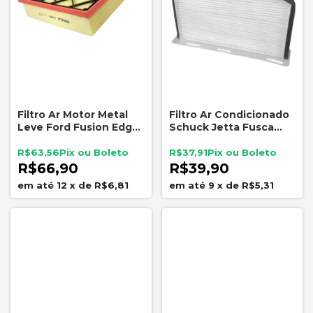
Filtro Ar Motor Metal
Filtro Ar Condicionado
Leve Ford Fusion Edge
Schuck Jetta Fusca
LX4356 DS7Z9601D
Passat Tiguan A3 A4
A6
R$63,56
R$37,91
R$66,90
R$39,90
12
x
de
R$6,81
9
x
de
R$5,31