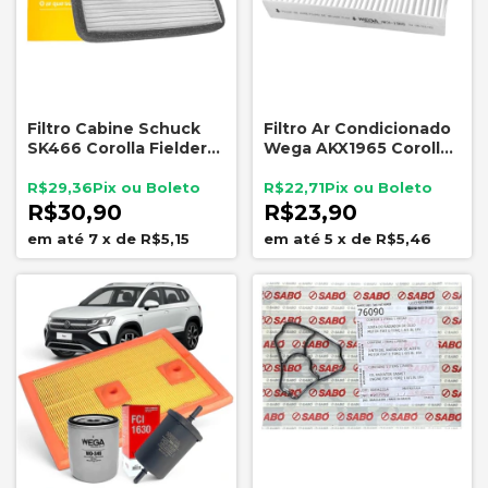
Filtro Cabine Schuck
Filtro Ar Condicionado
SK466 Corolla Fielder
Wega AKX1965 Corolla
RAV4 Prado Toyota
Hilux RAV4 Camry
Lexus Subaru
R$29,36
R$22,71
R$30,90
R$23,90
7
x
de
R$5,15
5
x
de
R$5,46