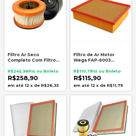
Filtro Ar Seco
Filtro de Ar Motor
Completo Com Filtro
Wega FAP-6003
Fusca Kombi 1
Mercedes-Benz
Carburador Bocal
Sprinter CA5875
R$245,96
R$110,11
52mm
R$258,90
R$115,90
12
x
de
R$26,35
12
x
de
R$11,79