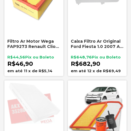
Filtro Ar Motor Wega
Caixa Filtro Ar Original
FAP9273 Renault Clio
Ford Fiesta 1.0 2007 A
Duster Logan Sandero
2014
Nissan Livina
R$44,56
R$648,76
R$46,90
R$682,90
11
x
de
R$5,14
12
x
de
R$69,49