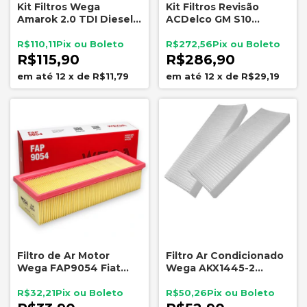
Kit Filtros Wega
Kit Filtros Revisão
Amarok 2.0 TDI Diesel
ACDelco GM S10
2010 2021 FAP4046
Trailblazer 2.8 Diesel
AKX1140
2012 a 2025
R$110,11
R$272,56
R$115,90
R$286,90
12
x
de
R$11,79
12
x
de
R$29,19
Filtro de Ar Motor
Filtro Ar Condicionado
Wega FAP9054 Fiat
Wega AKX1445-2
Peugeot 1.0 1.4 Flex
Peugeot Citroen DS5
Jumpy Expert 208 3008
R$32,21
R$50,26
5008