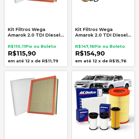
Kit Filtros Wega
Kit Filtros Wega
Amarok 2.0 TDI Diesel
Amarok 2.0 TDI Diesel
2010 2021 FAP4046
2010 2021 FAP4046
AKX1140
WOE680 AKX1140
R$110,11
R$147,16
R$115,90
R$154,90
12
x
de
R$11,79
12
x
de
R$15,76