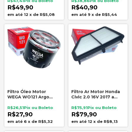
2008
R$47,41
R$38,86
R$49,90
R$40,90
12
x
de
R$5,08
9
x
de
R$5,44
Filtro Óleo Motor
Filtro Ar Motor Honda
WEGA WO121 Argo
Civic 2.0 16V 2017 a
Mobi Sandero
2021 Wega JFA0405
Renegade 1.0 1.3
R$26,51
R$75,91
R$27,90
R$79,90
6
x
de
R$5,32
12
x
de
R$8,13