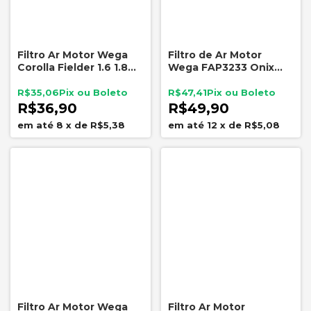
Filtro Ar Motor Wega
Filtro de Ar Motor
Corolla Fielder 1.6 1.8
Wega FAP3233 Onix
16V JFA0283
Plus Tracker Montana
Turbo Chevrolet
R$35,06
R$47,41
R$36,90
R$49,90
8
x
de
R$5,38
12
x
de
R$5,08
Filtro Ar Motor Wega
Filtro Ar Motor