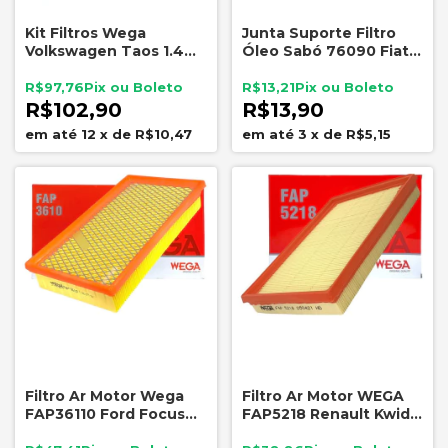
Kit Filtros Wega
Junta Suporte Filtro
Volkswagen Taos 1.4
Óleo Sabó 76090 Fiat
16V 250 TSI Ar Óleo
E-Torq 1.6 1.8 16V
Combustível
R$97,76
R$13,21
R$102,90
R$13,90
12
x
de
R$10,47
3
x
de
R$5,15
Filtro Ar Motor Wega
Filtro Ar Motor WEGA
FAP36110 Ford Focus
FAP5218 Renault Kwid
Zetec Duratec 2001 a
1.0 3cc 2017 a 2021