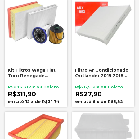
Kit Filtros Wega Fiat
Filtro Ar Condicionado
Toro Renegade
Outlander 2015 2016
Compass 2.0 Diesel
2017 2018 2019 20
WKL142
R$296,31
R$26,51
R$311,90
R$27,90
12
x
de
R$31,74
6
x
de
R$5,32