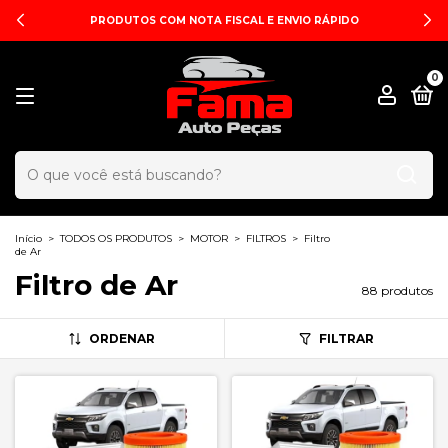
PRODUTOS COM NOTA FISCAL E ENVIO RÁPIDO
0
Início
>
TODOS OS PRODUTOS
>
MOTOR
>
FILTROS
>
Filtro
de Ar
Filtro de Ar
88 produtos
ORDENAR
FILTRAR