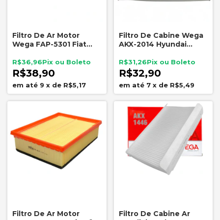
Filtro De Ar Motor
Filtro De Cabine Wega
Wega FAP-5301 Fiat
AKX-2014 Hyundai
Tipo 1.6 2.0
Elantra i30 Kia Cerato
R$36,96
R$31,26
R$38,90
R$32,90
9
x
de
R$5,17
7
x
de
R$5,49
Filtro De Ar Motor
Filtro De Cabine Ar