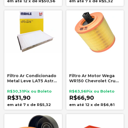
12
x
de
R$50,56
7
x
de
R$5,32
Filtro Ar Condicionado
Filtro Ar Motor Wega
Metal Leve LA75 Astra
WR150 Chevrolet Cruze
Vectra ACP001 CU3054
1.4 16V Turbo Flex 2017
a 2022
R$30,31
R$63,56
R$31,90
R$66,90
7
x
de
R$5,32
12
x
de
R$6,81