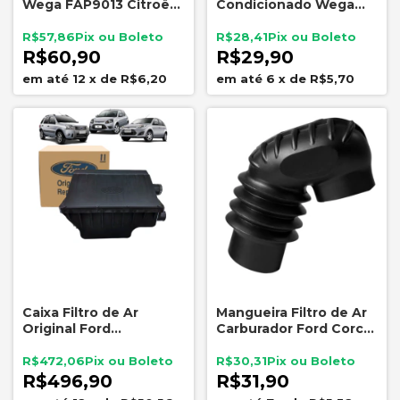
Wega FAP9013 Citroën
Condicionado Wega
C4 Peugeot 307 308
AKX1446 Peugeot 307
408 2.0 16V
308 408 Citroën C3 C4
R$57,86
R$28,41
508
R$60,90
R$29,90
12
x
de
R$6,20
6
x
de
R$5,70
Caixa Filtro de Ar
Mangueira Filtro de Ar
Original Ford
Carburador Ford Corcel
7S559600AD Fiesta
1 Belina 1 Jahu 10056-7
Ecosport Ka
R$472,06
R$30,31
R$496,90
R$31,90