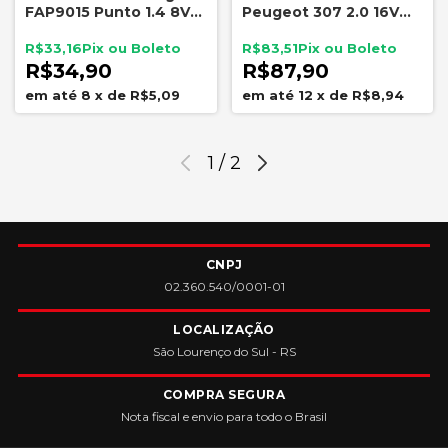
FAP9015 Punto 1.4 8V
Peugeot 307 2.0 16V
Fire 2007 A 2017
2003 A 2007 FRAM
CA9080
R$33,16
R$83,51
R$34,90
R$87,90
8
x
de
R$5,09
12
x
de
R$8,94
1
/
2
CNPJ
02.360.540/0001-01
LOCALIZAÇÃO
São Lourenço do Sul - RS
COMPRA SEGURA
Nota fiscal e envio para todo o Brasil