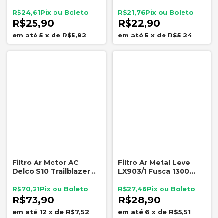
Corolla Rav4 AKX1967
Cronos Mobi Uno Palio
Strada
R$24,61
R$21,76
R$25,90
R$22,90
5
x
de
R$5,92
5
x
de
R$5,24
Filtro Ar Motor AC
Filtro Ar Metal Leve
Delco S10 Trailblazer
LX903/1 Fusca 1300
2.5 2.8 3.6 2012 a 2020
1500 1600 Carburador
Simples 1962 a 1986
R$70,21
R$27,46
R$73,90
R$28,90
12
x
de
R$7,52
6
x
de
R$5,51