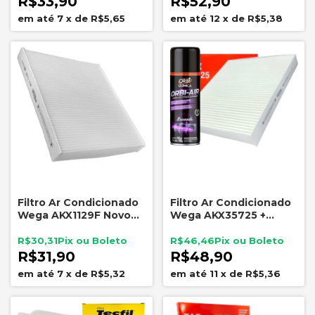
R$33,90
R$52,90
7
x
de
R$5,65
12
x
de
R$5,38
Filtro Ar Condicionado
Filtro Ar Condicionado
Wega AKX1129F Novo
Wega AKX35725 +
Polo Virtus T-Cross
Higienizador Lavanda
Nivus
Onix Cruze Tracker
R$30,31
R$46,46
R$31,90
R$48,90
7
x
de
R$5,32
11
x
de
R$5,36