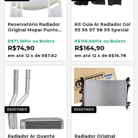
Reservatório Radiador
Kit Guia Ar Radiador Gol
Original Mopar Punto
95 96 97 98 99 Special
1.4 EL ELX Attractive
51788722
R$71,16
R$156,66
R$74,90
R$164,90
12
x
de
R$7,62
12
x
de
R$16,78
ESGOTADO
ESGOTADO
Radiador Ar Quente
Radiador Original