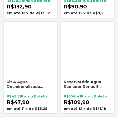
Compass 52195041
Universal
R$126,26
R$86,36
R$132,90
R$90,90
12
x
de
R$13,52
12
x
de
R$9,25
Kit 4 Água
Reservatório Água
Desmineralizada
Radiador Renault
Paraflu 1L Radiador
Logan Sandero Duster
Bateria Alta Pureza
Oroch Captur FLÓRIO
R$45,51
R$104,41
MF580
R$47,90
R$109,90
11
x
de
R$5,25
12
x
de
R$11,18