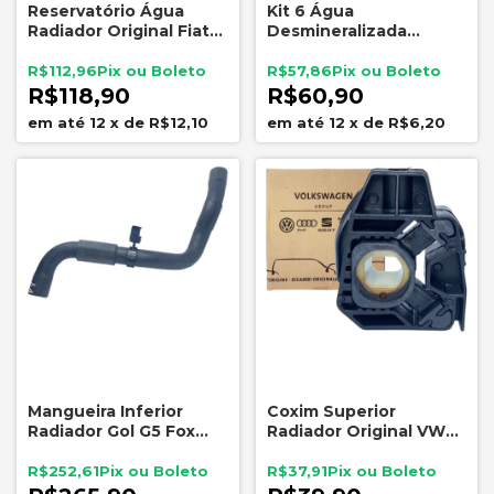
Reservatório Água
Kit 6 Água
Radiador Original Fiat
Desmineralizada
Mopar Com Tampa
Paraflu 1 Litro Radiador
52223895
Bateria
R$112,96
R$57,86
R$118,90
R$60,90
12
x
de
R$12,10
12
x
de
R$6,20
Mangueira Inferior
Coxim Superior
Radiador Gol G5 Fox
Radiador Original VW
Voyage 1.0 1.6
Gol G5 G6 Fox Polo
5U0122051L
6Q0121367A
R$252,61
R$37,91