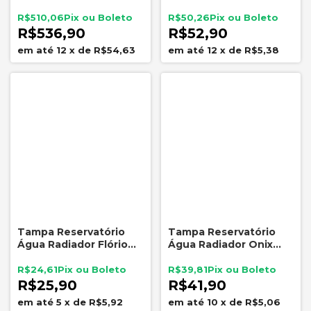
1500 1600 Dew Parts
1.0/1.6 1994 em Diante
DEW00472
R$510,06
R$50,26
R$536,90
R$52,90
12
x
de
R$54,63
12
x
de
R$5,38
Tampa Reservatório
Tampa Reservatório
Água Radiador Flório
Água Radiador Onix
1,4 bar GM Chevette
Spin Prisma Cruze S10
Monza Corsa Kadett
Trailblazer Flório 1,4
R$24,61
R$39,81
Astra Zafira
Bar
R$25,90
R$41,90
5
x
de
R$5,92
10
x
de
R$5,06