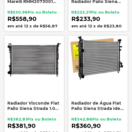
Marelli RMM2073001
Radiador Palio Siena
Agile Montana 1.4
Strada 2004 a 2014
R$530,96
R$222,21
R$558,90
R$233,90
12
x
de
R$56,87
12
x
de
R$23,80
Radiador Visconde Fiat
Radiador de Água Fiat
Palio Siena Strada 1.0
Palio Siena Strada Idea
1.3 1.5 Fiasa Fire 1996 a
Magneti Marelli
2002
RMM779881
R$362,81
R$342,86
R$381,90
R$360,90