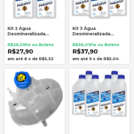
Kit 2 Água
Kit 3 Água
Desmineralizada
Desmineralizada
Paraflu 10-3031
Paraflu 1 Litro Para
Radiador Bateria 1L
Radiador 10-3031
R$26,51
R$36,01
R$27,90
R$37,90
6
x
de
R$5,32
9
x
de
R$5,04