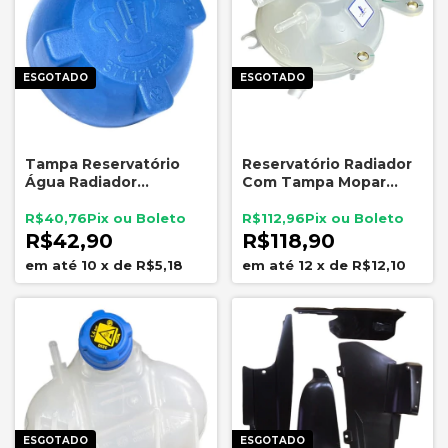
ESGOTADO
ESGOTADO
Tampa Reservatório
Reservatório Radiador
Água Radiador
Com Tampa Mopar
Volkswagen 377121321A
Pulse Fastback Strada
Azul
52149365
R$40,76
R$112,96
R$42,90
R$118,90
10
x
de
R$5,18
12
x
de
R$12,10
ESGOTADO
ESGOTADO