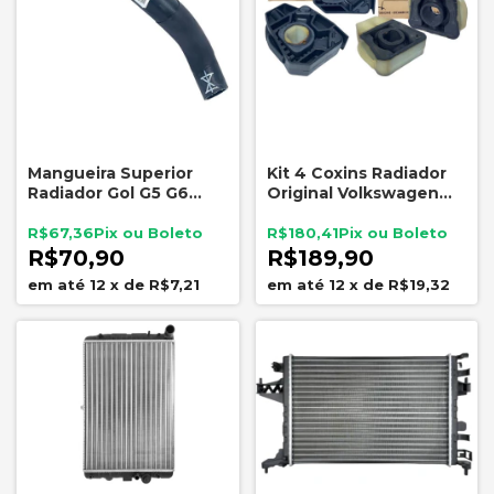
Mangueira Superior
Kit 4 Coxins Radiador
Radiador Gol G5 G6
Original Volkswagen
Voyage Fox 5U0122101
Gol G5 G6 Voyage Fox
Polo Spacefox
R$67,36
R$180,41
Crossfox 6Q0121367A
R$70,90
R$189,90
12
x
de
R$7,21
12
x
de
R$19,32