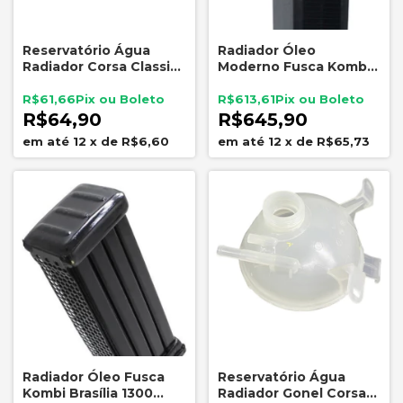
Reservatório Água
Radiador Óleo
Radiador Corsa Classic
Moderno Fusca Kombi
Pickup Wagon Com
Brasília 1300 1500 1600
Tampa Gonel
Dew Parts
R$61,66
R$613,61
R$64,90
R$645,90
12
x
de
R$6,60
12
x
de
R$65,73
Radiador Óleo Fusca
Reservatório Água
Kombi Brasília 1300
Radiador Gonel Corsa