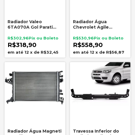
Radiador Valeo
Radiador Água
6TA070A Gol Parati
Chevrolet Agile
Saveiro G2 G3 G4 AP
Montana 1.4
Sem Ar
RMM2073001
R$302,96
R$530,96
R$318,90
R$558,90
12
x
de
R$32,45
12
x
de
R$56,87
Radiador Água Magneti
Travessa Inferior do