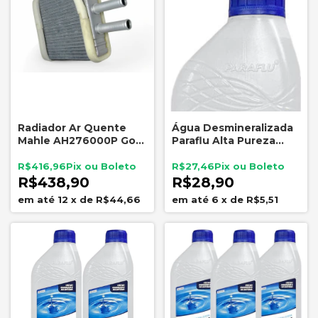
Radiador Ar Quente
Água Desmineralizada
Mahle AH276000P Gol
Paraflu Alta Pureza
Voyage Saveiro Fox Up
Radiador Bateria
Aditivo
R$416,96
R$27,46
R$438,90
R$28,90
12
x
de
R$44,66
6
x
de
R$5,51