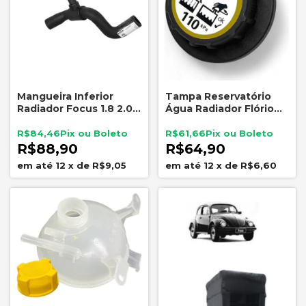
Mangueira Inferior
Tampa Reservatório
Radiador Focus 1.8 2.0
Água Radiador Flório
16V 2000 2005 Jamaica
Ford Edge Fusion
RB7579
Ranger F350 F4000
R$84,46
R$61,66
R$88,90
R$64,90
12
x
de
R$9,05
12
x
de
R$6,60