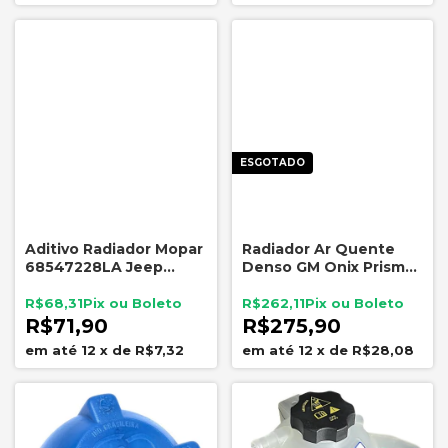
ESGOTADO
Aditivo Radiador Mopar
Radiador Ar Quente
68547228LA Jeep
Denso GM Onix Prisma
Renegade Compass
Cobalt Spin Sonic
Fiat 1 Litro
R$68,31
R$262,11
R$71,90
R$275,90
12
x
de
R$7,32
12
x
de
R$28,08