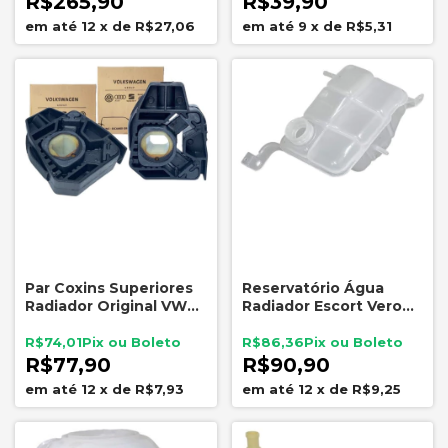
R$265,90
R$39,90
12
x
de
R$27,06
9
x
de
R$5,31
Par Coxins Superiores
Reservatório Água
Radiador Original VW
Radiador Escort Verona
Gol G5 G6 Fox Polo
Logus Pointer AP
6Q0121367A
Gonel G1105
R$74,01
R$86,36
R$77,90
R$90,90
12
x
de
R$7,93
12
x
de
R$9,25