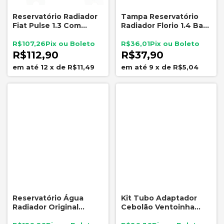
Reservatório Radiador
Tampa Reservatório
Fiat Pulse 1.3 Com
Radiador Florio 1.4 Bar
Tampa Original Mopar
Golf Bora Audi A3 A4
52149366
A6
R$107,26
R$36,01
R$112,90
R$37,90
12
x
de
R$11,49
9
x
de
R$5,04
Reservatório Água
Kit Tubo Adaptador
Radiador Original
Cebolão Ventoinha
Mopar Toro Renegade
Radiador 92/87 Graus