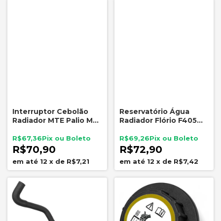
Interruptor Cebolão
Reservatório Água
Radiador MTE Palio MPI
Radiador Flório F405
Uno Mille 726.92/87
Tampa Uno Fiorino
Premio Elba TC-4041
R$67,36
R$69,26
R$70,90
R$72,90
12
x
de
R$7,21
12
x
de
R$7,42