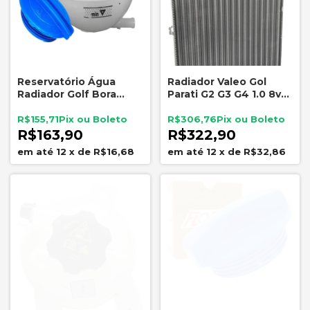
Reservatório Água
Radiador Valeo Gol
Radiador Golf Bora
Parati G2 G3 G4 1.0 8v
Kombi A3 Com Sensor
16v Sem Ar
1J0121407D
Condicionado
R$155,71
R$306,76
R$163,90
R$322,90
12
x
de
R$16,68
12
x
de
R$32,86