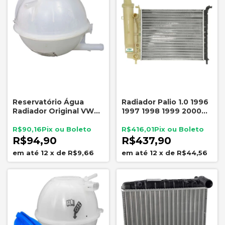
Reservatório Água
Radiador Palio 1.0 1996
Radiador Original VW
1997 1998 1999 2000
Fox Gol G5 G6
Sem Ar Com Vaso
SpaceFox CrossFox
R$90,16
R$416,01
R$94,90
R$437,90
12
x
de
R$9,66
12
x
de
R$44,56