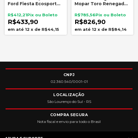
Ford Fiesta Ecosport
Mopar Toro Renegade
2003 a 2014
1.8 Flex 2015 a 2022
R$412,21
R$785,56
R$433,90
R$826,90
12
x
de
R$44,15
12
x
de
R$84,14
CNPJ
02.360.540/0001-01
LOCALIZAÇÃO
São Lourenço do Sul - RS
COMPRA SEGURA
Nota fiscal e envio para todo o Brasil