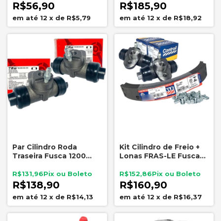
R$56,90
R$185,90
12
x
de
R$5,79
12
x
de
R$18,92
Par Cilindro Roda
Kit Cilindro de Freio +
Traseira Fusca 1200
Lonas FRAS-LE Fusca
1300 5 Furos TRW
1200 1300 Traseiro 5
RCCR21561
Furos
R$131,96
R$152,86
R$138,90
R$160,90
12
x
de
R$14,13
12
x
de
R$16,37