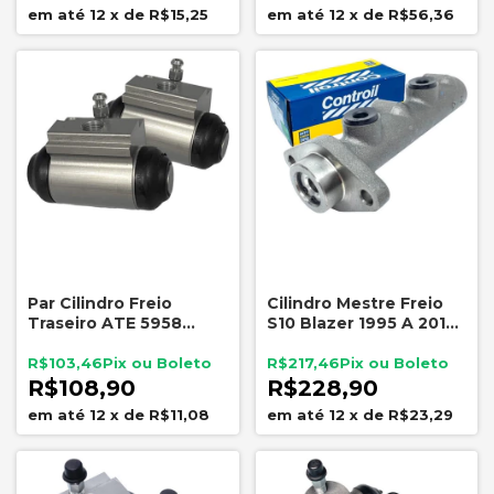
12
x
de
R$15,25
12
x
de
R$56,36
Par Cilindro Freio
Cilindro Mestre Freio
Traseiro ATE 5958
S10 Blazer 1995 A 2012
Fiesta Palio Siena Uno
Troller T4
R$103,46
R$217,46
R$108,90
R$228,90
12
x
de
R$11,08
12
x
de
R$23,29