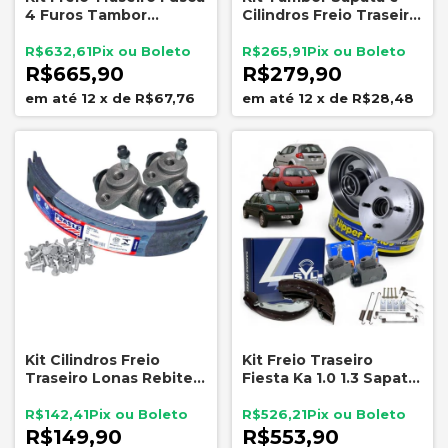
4 Furos Tambor
Cilindros Freio Traseiro
Cilindros Lona
Uno 1985 a 2007
R$632,61
R$265,91
R$665,90
R$279,90
12
x
de
R$67,76
12
x
de
R$28,48
Kit Cilindros Freio
Kit Freio Traseiro
Traseiro Lonas Rebites
Fiesta Ka 1.0 1.3 Sapata
Fusca 1977 a 1986
Cilindros Tambor
R$142,41
R$526,21
R$149,90
R$553,90