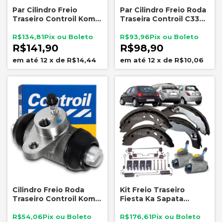
Par Cilindro Freio
Par Cilindro Freio Roda
Traseiro Controil Kombi
Traseira Controil C3366
Clipper Gurgel C3367
Kombi 23,81mm
R$134,81
R$93,96
R$141,90
R$98,90
12
x
de
R$14,44
12
x
de
R$10,06
Cilindro Freio Roda
Kit Freio Traseiro
Traseiro Controil Kombi
Fiesta Ka Sapata
1982 A 2012 C3366
Cilindro Molas 2 Rodas
R$54,06
R$176,61