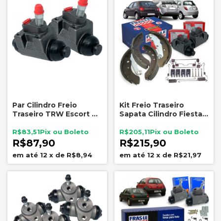
Par Cilindro Freio
Kit Freio Traseiro
Traseiro TRW Escort Ka
Sapata Cilindro Fiesta
Fiesta Celta RCCR01910
Ka Fras-le TRW 1996 A
2007
R$83,51
R$205,11
R$87,90
R$215,90
12
x
de
R$8,94
12
x
de
R$21,97