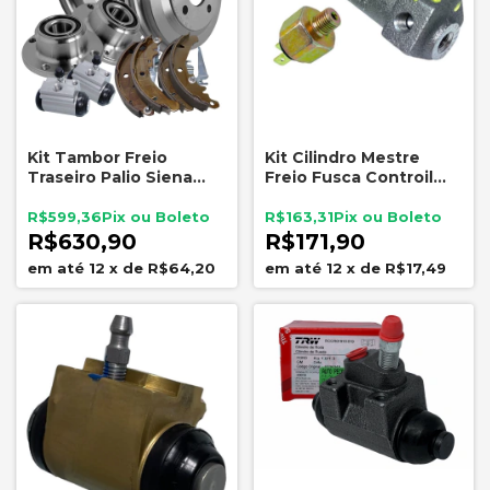
Kit Tambor Freio
Kit Cilindro Mestre
Traseiro Palio Siena
Freio Fusca Controil
c/Cubo Sapata Cilindro
C2003 Interruptor 3-
RHO
R$599,36
R$163,31
R$630,90
R$171,90
12
x
de
R$64,20
12
x
de
R$17,49