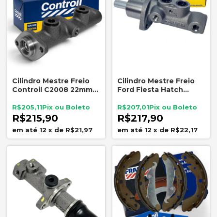
Cilindro Mestre Freio
Cilindro Mestre Freio
Controil C2008 22mm
Ford Fiesta Hatch
Escort Verona Apollo
Sedan Amazon
Sistema Bendix
Controil C2156 Sem
R$205,11
R$207,01
ABS
R$215,90
R$217,90
12
x
de
R$21,97
12
x
de
R$22,17