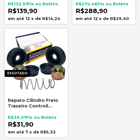
Cilindros Controil e
R$132,91
R$274,46
Rebites
R$139,90
R$288,90
12
x
de
R$14,24
12
x
de
R$29,40
ESGOTADO
Reparo Cilindro Freio
Traseiro Controil
Corcel Belina Del Rey
C1510
R$30,31
R$31,90
7
x
de
R$5,32