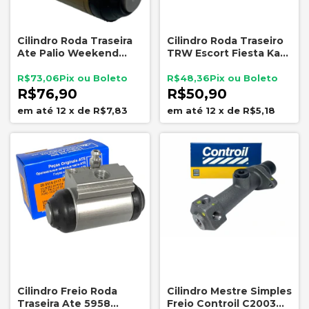
Cilindro Roda Traseira
Cilindro Roda Traseiro
Ate Palio Weekend
TRW Escort Fiesta Ka
Uno 20mm Alumínio
Celta
6986
R$73,06
R$48,36
R$76,90
R$50,90
12
x
de
R$7,83
12
x
de
R$5,18
Cilindro Freio Roda
Cilindro Mestre Simples
Traseira Ate 5958
Freio Controil C2003