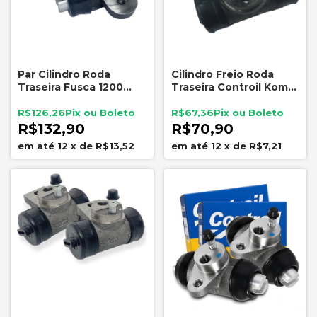
Par Cilindro Roda
Cilindro Freio Roda
Traseira Fusca 1200
Traseira Controil Kombi
1300 5 Furos Controil
Clipper Gurgel C3367
C3407
R$126,26
R$67,36
R$132,90
R$70,90
12
x
de
R$13,52
12
x
de
R$7,21