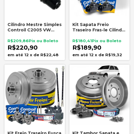
Cilindro Mestre Simples
Kit Sapata Freio
Controil C2005 VW
Traseiro Fras-le Cilindro
Fusca Brasília Variant
Controil Classic Corsa
TL 19,05mm
C3410
R$209,86
R$180,41
R$220,90
R$189,90
12
x
de
R$22,48
12
x
de
R$19,32
Kit Freio Traseiro Fusca
Kit Tambor Sapata e