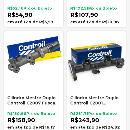
Fiesta Palio Siena Uno
Fusca Karmann Ghia
Sem ABS
Puma 17,46mm
R$52,16
R$102,51
R$54,90
R$107,90
12
x
de
R$5,59
12
x
de
R$10,98
Cilindro Mestre Duplo
Cilindro Mestre Duplo
Controil C2007 Fusca
Controil C2001
Brasilia Variant Gurgel
20,63mm Chevette
XEF
Chevy Marajó
R$150,96
R$231,71
R$158,90
R$243,90
12
x
de
R$16,17
12
x
de
R$24,82