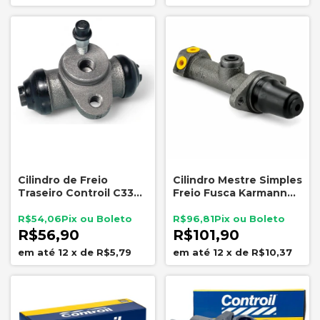
Cilindro de Freio
Cilindro Mestre Simples
Traseiro Controil C3352
Freio Fusca Karmann
19,05mm Fusca
Ghia Puma ATE 5109
Karmann Ghia Puma
17,46mm
R$54,06
R$96,81
Gurgel
R$56,90
R$101,90
12
x
de
R$5,79
12
x
de
R$10,37