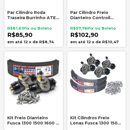
Par Cilindro Roda
Par Cilindro Freio
Traseira Burrinho ATE
Dianteiro Controil
5516 17mm Escort Ka
C3351 Fusca Karmann
Fiesta Verona Apollo
Ghia
R$81,61
R$97,76
Celta
R$85,90
R$102,90
12
x
de
R$8,74
12
x
de
R$10,47
Kit Freio Dianteiro
Kit Cilindros Freio
Fusca 1300 1500 1600 4
Lonas Fusca 1300 1500
Furos Lonas Fras-le
1600 1957 a 1980