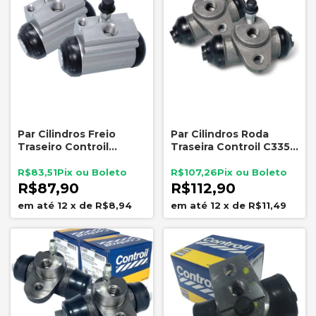
Par Cilindros Freio
Par Cilindros Roda
Traseiro Controil
Traseira Controil C3352
C3472 Uno Palio Siena
Fusca 1300 1500 1600 4
Fiesta Ecosport
Furos
R$83,51
R$107,26
R$87,90
R$112,90
12
x
de
R$8,94
12
x
de
R$11,49