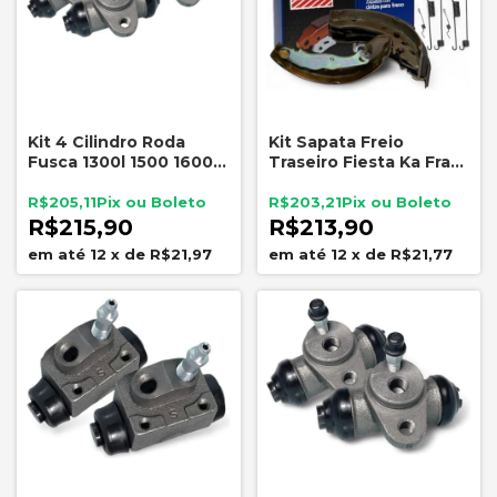
Kit 4 Cilindro Roda
Kit Sapata Freio
Fusca 1300l 1500 1600
Traseiro Fiesta Ka Fras-
Tambor 4 Furos
le FD61 Cilindros ATE
5516 Molas Ceccarelli
R$205,11
R$203,21
324
R$215,90
R$213,90
12
x
de
R$21,97
12
x
de
R$21,77