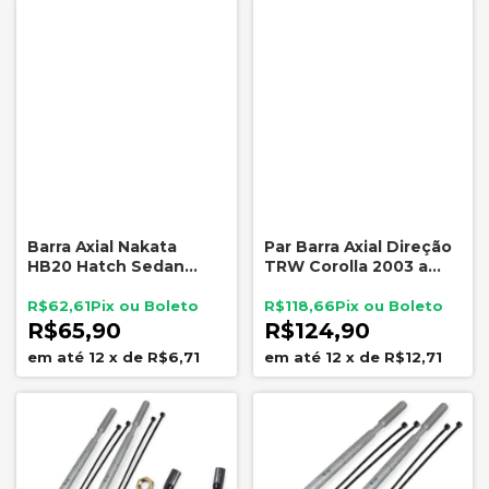
Barra Axial Nakata
Par Barra Axial Direção
HB20 Hatch Sedan
TRW Corolla 2003 a
2012 A 2020 N99160
2019 Fielder 2004 a
2008
R$62,61
R$118,66
R$65,90
R$124,90
12
x
de
R$6,71
12
x
de
R$12,71