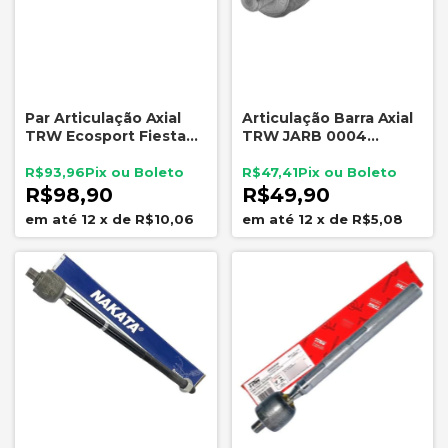
Par Articulação Axial
Articulação Barra Axial
TRW Ecosport Fiesta
TRW JARB 0004
Ka JARB0004 Direção
Ecosport Fiesta Ka
Hidráulica
Direção Hidráulica
R$93,96
R$47,41
R$98,90
R$49,90
12
x
de
R$10,06
12
x
de
R$5,08