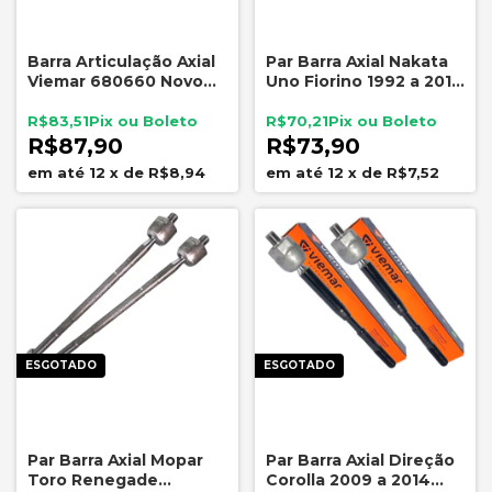
Barra Articulação Axial
Par Barra Axial Nakata
Viemar 680660 Novo
Uno Fiorino 1992 a 2012
Onix Onix Plus 1.0 3
Direção Mecânica
Cilindros
R$83,51
R$70,21
R$87,90
R$73,90
12
x
de
R$8,94
12
x
de
R$7,52
ESGOTADO
ESGOTADO
Par Barra Axial Mopar
Par Barra Axial Direção
Toro Renegade
Corolla 2009 a 2014