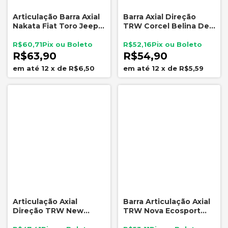
Articulação Barra Axial
Barra Axial Direção
Nakata Fiat Toro Jeep
TRW Corcel Belina Del
Renegade Compass
Rey Pampa JARB0038
Flex
R$60,71
R$52,16
R$63,90
R$54,90
12
x
de
R$6,50
12
x
de
R$5,59
Articulação Axial
Barra Articulação Axial
Direção TRW New
TRW Nova Ecosport
Fiesta Novo Ka
2012 A 2019 JARB0109