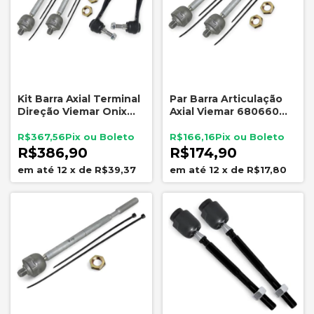
Kit Barra Axial Terminal
Par Barra Articulação
Direção Viemar Onix
Axial Viemar 680660
Onix Plus 1.0 3 Cilindros
Novo Onix Onix Plus 1.0
2020 a 2025
3 Cilindros
R$367,56
R$166,16
R$386,90
R$174,90
12
x
de
R$39,37
12
x
de
R$17,80