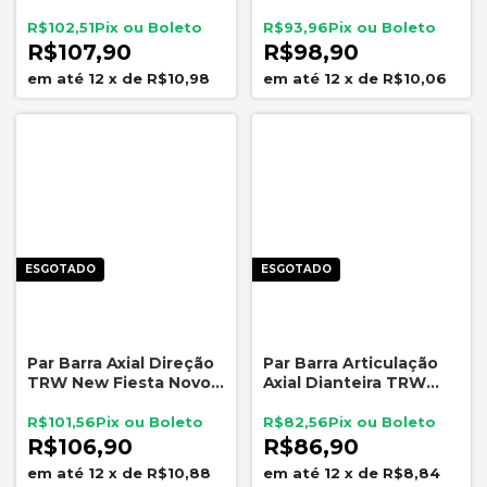
Compass Flex 7098107
VIEMAR 680402
Direção
R$102,51
R$93,96
R$107,90
R$98,90
12
x
de
R$10,98
12
x
de
R$10,06
ESGOTADO
ESGOTADO
Par Barra Axial Direção
Par Barra Articulação
TRW New Fiesta Novo
Axial Dianteira TRW
Ka Direção Elétrica
JARB0022 Ford Courier
JARB0124
Fiesta
R$101,56
R$82,56
R$106,90
R$86,90
12
x
de
R$10,88
12
x
de
R$8,84