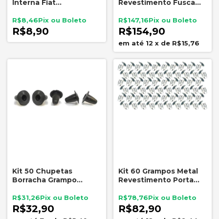
Interna Fiat
Revestimento Fusca
Acabamento Porta
Com 82 Chupetas
Painel Carro
Borracha
R$8,46
R$147,16
R$8,90
R$154,90
12
x
de
R$15,76
Kit 50 Chupetas
Kit 60 Grampos Metal
Borracha Grampo
Revestimento Porta
Revestimento Porta
Fusca Forro Interno
Fusca
R$31,26
R$78,76
R$32,90
R$82,90