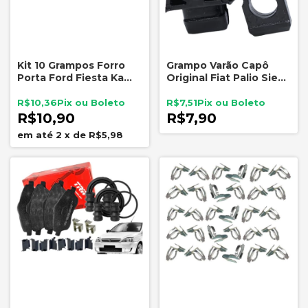
Kit 10 Grampos Forro
Grampo Varão Capô
Porta Ford Fiesta Ka
Original Fiat Palio Siena
Ecosport Courier
Strada Uno Mobi
Escort
46754393
R$10,36
R$7,51
R$10,90
R$7,90
2
x
de
R$5,98