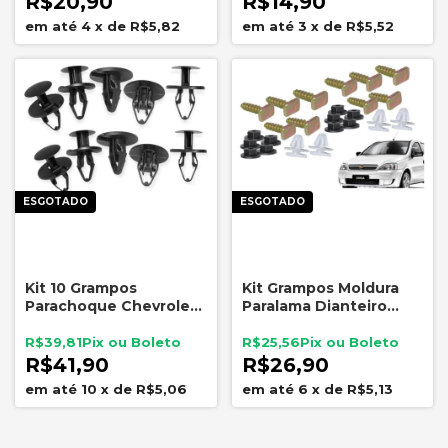
R$20,90
R$14,90
4
x
de
R$5,82
3
x
de
R$5,52
ESGOTADO
ESGOTADO
Kit 10 Grampos
Kit Grampos Moldura
Parachoque Chevrolet
Paralama Dianteiro
Onix Prisma Captiva
Novo Corsa 2002 a 2012
11589295
R$39,81
R$25,56
R$41,90
R$26,90
10
x
de
R$5,06
6
x
de
R$5,13