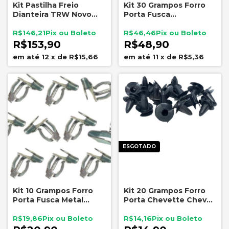
Kit Pastilha Freio
Kit 30 Grampos Forro
Dianteira TRW Novo
Porta Fusca
Corsa Montana Com
Revestimento Metal
Reparo
Original
R$146,21
R$46,46
R$153,90
R$48,90
12
x
de
R$15,66
11
x
de
R$5,36
ESGOTADO
Kit 10 Grampos Forro
Kit 20 Grampos Forro
Porta Fusca Metal
Porta Chevette Chevy
Revestimento Interno
Marajó Preto Chevrolet
R$19,86
R$14,16