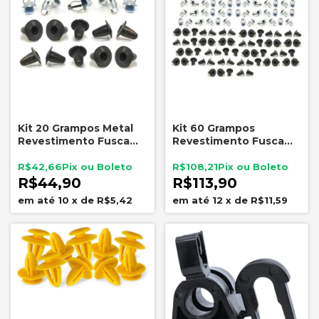
Kit 20 Grampos Metal
Kit 60 Grampos
Revestimento Fusca
Revestimento Fusca
Com Chupetas
com Chupetas
Borracha
Borracha
R$42,66
R$108,21
R$44,90
R$113,90
10
x
de
R$5,42
12
x
de
R$11,59