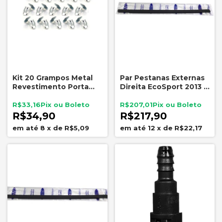
Kit 20 Grampos Metal
Par Pestanas Externas
Revestimento Porta
Direita EcoSport 2013 a
Fusca Acabamento
2021 Original Ford
Interno
R$33,16
R$207,01
R$34,90
R$217,90
8
x
de
R$5,09
12
x
de
R$22,17