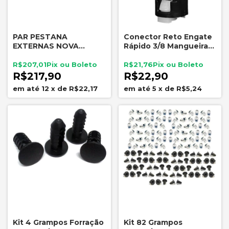
PAR PESTANA
Conector Reto Engate
EXTERNAS NOVA
Rápido 3/8 Mangueira
ECOSPORT 2013 A 2019
Filtro Combustível
LADO ESQUERDA
Universal
R$207,01
R$21,76
R$217,90
R$22,90
12
x
de
R$22,17
5
x
de
R$5,24
Kit 4 Grampos Forração
Kit 82 Grampos