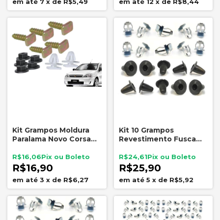
7
x
de
R$5,49
12
x
de
R$8,44
Kit Grampos Moldura
Kit 10 Grampos
Paralama Novo Corsa
Revestimento Fusca
2002 a 2012 P/1 Lado
Com Chupetas
Borracha Metal
R$16,06
R$24,61
R$16,90
R$25,90
3
x
de
R$6,27
5
x
de
R$5,92