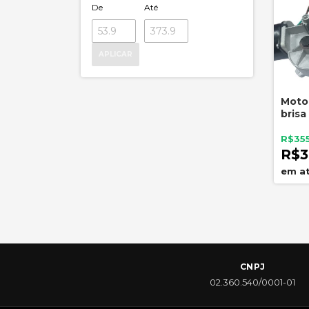
De
Até
APLICAR
Moto
brisa
1990 
Temp
R$355
R$3
CNPJ
02.360.540/0001-01