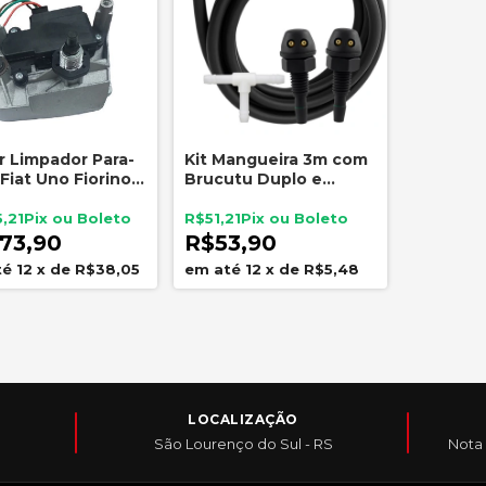
ESGOTADO
r Limpador Para-
Kit Mangueira 3m com
 Fiat Uno Fiorino
Brucutu Duplo e
a 2011 Sem
Conexão T Esguicho
orizador
Para-brisa
,21
R$51,21
73,90
R$53,90
12
x
de
R$38,05
12
x
de
R$5,48
LOCALIZAÇÃO
São Lourenço do Sul - RS
Nota 