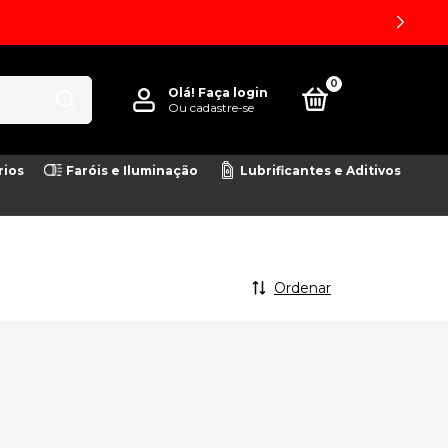
0
Olá!
Faça login
Ou cadastre-se
rios
Faróis e Iluminação
Lubrificantes e Aditivos
Ordenar