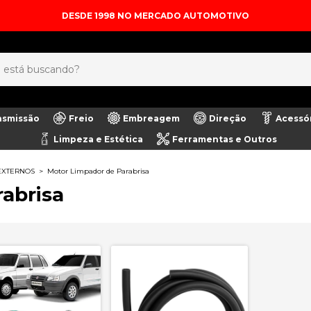
DESDE 1998 NO MERCADO AUTOMOTIVO
nsmissão
Freio
Embreagem
Direção
Acessó
Limpeza e Estética
Ferramentas e Outros
EXTERNOS
>
Motor Limpador de Parabrisa
abrisa