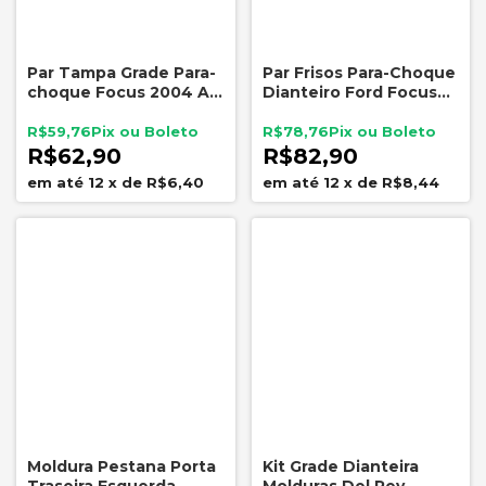
Par Tampa Grade Para-
Par Frisos Para-Choque
choque Focus 2004 A
Dianteiro Ford Focus
2008 Sem Milha Direita
2004 a 2008 Preto
Esquerda
R$59,76
R$78,76
R$62,90
R$82,90
12
x
de
R$6,40
12
x
de
R$8,44
Moldura Pestana Porta
Kit Grade Dianteira