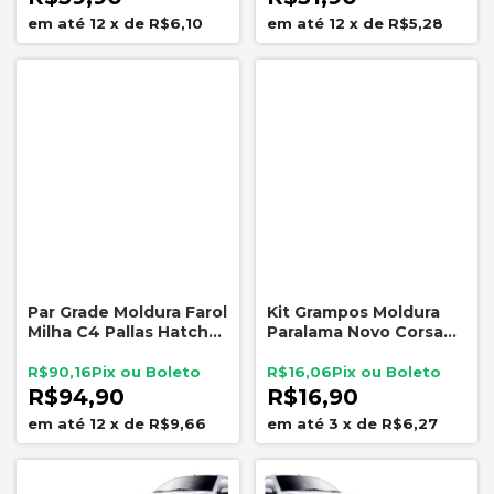
12
x
de
R$6,10
12
x
de
R$5,28
Par Grade Moldura Farol
Kit Grampos Moldura
Milha C4 Pallas Hatch
Paralama Novo Corsa
Sem Sensor Retov
2002 a 2012 P/1 Lado
R$90,16
R$16,06
R$94,90
R$16,90
12
x
de
R$9,66
3
x
de
R$6,27