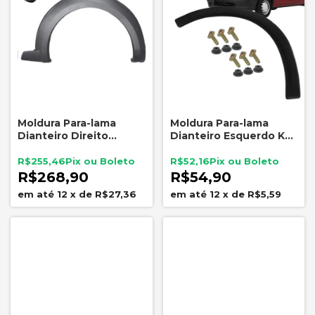
Moldura Para-lama
Moldura Para-lama
Dianteiro Direito
Dianteiro Esquerdo KJ
Original Fiat Strada
Corsa 1994 a 1999
2014 a 2019
R$255,46
R$52,16
R$268,90
R$54,90
12
x
de
R$27,36
12
x
de
R$5,59