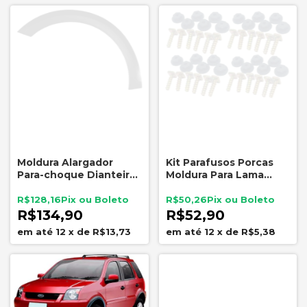
Moldura Alargador
Kit Parafusos Porcas
Para-choque Dianteiro
Moldura Para Lama
Esquerdo Saveiro G6
Corsa 1994 1999
Original VW
R$128,16
R$50,26
R$134,90
R$52,90
12
x
de
R$13,73
12
x
de
R$5,38