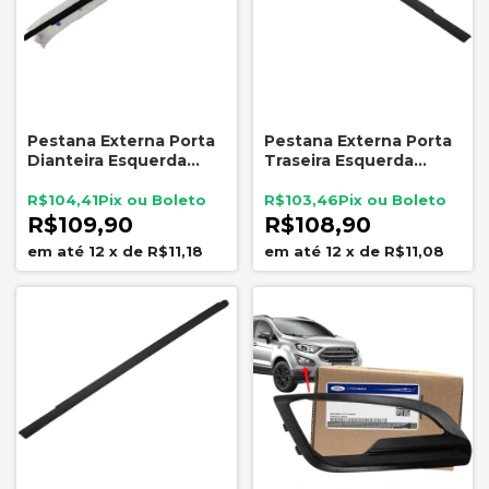
Pestana Externa Porta
Pestana Externa Porta
Dianteira Esquerda
Traseira Esquerda
Original Ford Ecosport
Original Ford Ecosport
2013 a 2020
2013 a 2021
R$104,41
R$103,46
CN15N20563AD
CN15N25605AD
R$109,90
R$108,90
12
x
de
R$11,18
12
x
de
R$11,08