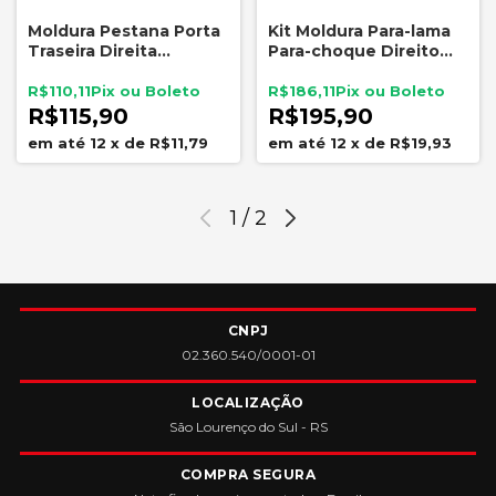
Moldura Pestana Porta
Kit Moldura Para-lama
Traseira Direita
Para-choque Direito
Ecosport 2013 A 2021
Ecosport 2003 a 2012
Original Ford
R$110,11
R$186,11
R$115,90
R$195,90
12
x
de
R$11,79
12
x
de
R$19,93
1
/
2
CNPJ
02.360.540/0001-01
LOCALIZAÇÃO
São Lourenço do Sul - RS
COMPRA SEGURA