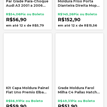
Par Grade Para-Choque
Moldura Friso Porta
Audi A3 2001 a 2006
Dianteira Direita Mopar
Com Furo Milha
Jeep Compass 2017 a
Grampola G190 G189
2021 Original
R$54,06
R$145,26
R$56,90
R$152,90
12
x
de
R$5,79
12
x
de
R$15,56
Kit Capa Moldura Painel
Grade Moldura Farol
Fiat Uno Premio Elba
Milha C4 Pallas Hatch
Fiorino Painel Antigo
Esquerda Sem Sensor
RRB4375
R$56,91
R$49,31
R$59,90
R$51,90