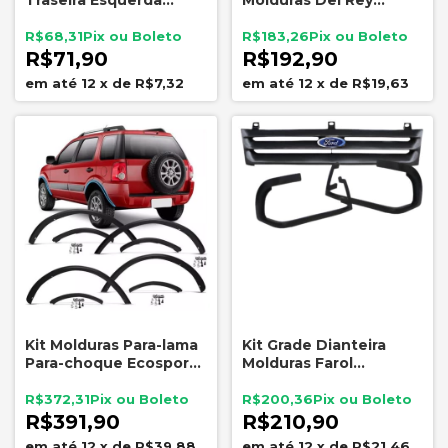
Traseira Esquerda
Molduras Del Rey
EcoSport Original Ford
Belina 2 Pampa Corcel
2 1985+
R$68,31
R$183,26
R$71,90
R$192,90
12
x
de
R$7,32
12
x
de
R$19,63
Kit Molduras Para-lama
Kit Grade Dianteira
Para-choque Ecosport
Molduras Farol
2003 a 2012 Ford
Emblema Del Rey
Belina Pampa 1985 em
R$372,31
R$200,36
diante
R$391,90
R$210,90
12
x
de
R$39,88
12
x
de
R$21,46