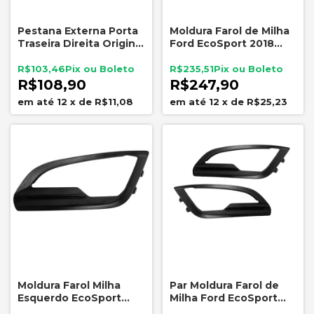
Pestana Externa Porta
Moldura Farol de Milha
Traseira Direita Original
Ford EcoSport 2018
Ford Ecosport 2013 a
2021 Lado Direito
2020 CN15N25604AD
Original
R$103,46
R$235,51
R$108,90
R$247,90
12
x
de
R$11,08
12
x
de
R$25,23
Moldura Farol Milha
Par Moldura Farol de
Esquerdo EcoSport
Milha Ford EcoSport
2018/2021 Orig. Ford
2018 2021 Original