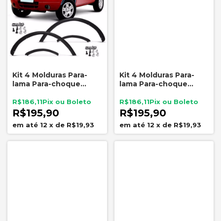
Kit 4 Molduras Para-
Kit 4 Molduras Para-
lama Para-choque
lama Para-choque
Dianteiro Ecosport
Traseiro Ecosport 2003
2003 A 2012
A 2012
R$186,11
R$186,11
R$195,90
R$195,90
12
x
de
R$19,93
12
x
de
R$19,93