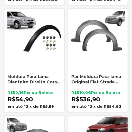
Moldura Para-lama
Par Moldura Para-lama
Dianteiro Direito Corsa
Original Fiat Strada
1994 a 1999 KJ J80857
Working Trekking 2014
a 2019
R$52,16
R$510,06
R$54,90
R$536,90
12
x
de
R$5,59
12
x
de
R$54,63