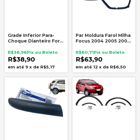
Grade Inferior Para-
Par Moldura Farol Milha
Choque Dianteiro Ford
Focus 2004 2005 2006
Ka 2002 a 2007
2007 2008 Preto Ford
Esquerdo
R$36,96
R$60,71
R$38,90
R$63,90
9
x
de
R$5,17
12
x
de
R$6,50