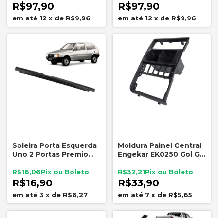
R$97,90
R$97,90
12
x
de
R$9,96
12
x
de
R$9,96
Soleira Porta Esquerda
Moldura Painel Central
Uno 2 Portas Premio
Engekar EK0250 Gol G2
Elba Preto
Bola 1996 a 2005
R$16,06
R$32,21
R$16,90
R$33,90
3
x
de
R$6,27
7
x
de
R$5,65