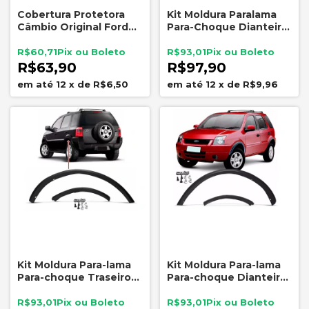
Cobertura Protetora
Kit Moldura Paralama
Câmbio Original Ford
Para-Choque Dianteiro
8M5Z7222AA Fiesta
Direito Ford EcoSport
Rocam 2003 a 2014
2003 a 2012
R$60,71
R$93,01
R$63,90
R$97,90
12
x
de
R$6,50
12
x
de
R$9,96
Kit Moldura Para-lama
Kit Moldura Para-lama
Para-choque Traseiro
Para-choque Dianteiro
Esquerdo Ecosport
Esquerdo Ecosport
2003 A 2012
2003 A 2012
R$93,01
R$93,01