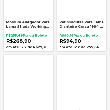
Moldura Alargador Para
Par Molduras Para Lama
Lama Strada Working
Dianteiro Corsa 1994 a
Trekking Esquerdo
1999 KJ Preto com
Original Fiat Cinza 2014
Parafusos
R$255,46
R$90,16
a 2019
R$268,90
R$94,90
12
x
de
R$27,36
12
x
de
R$9,66