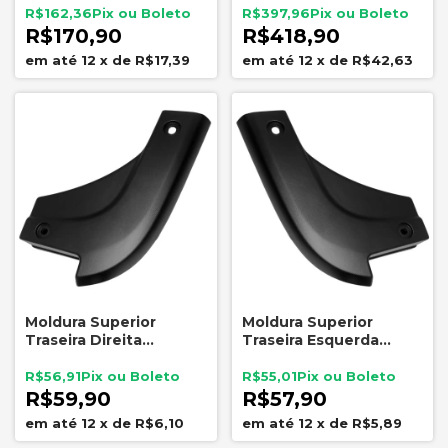
R$162,36
R$397,96
R$170,90
R$418,90
12
x
de
R$17,39
12
x
de
R$42,63
Moldura Superior
Moldura Superior
Traseira Direita
Traseira Esquerda
Caçamba Fiat Strada
Caçamba Fiat Strada
2020 a 2025 Original
2020 a 2025 Original
R$56,91
R$55,01
R$59,90
R$57,90
12
x
de
R$6,10
12
x
de
R$5,89