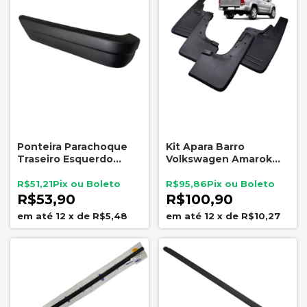
Ponteira Parachoque
Kit Apara Barro
Traseiro Esquerdo
Volkswagen Amarok
Escort L 1984 A 1986
2010 a 2020 Com
Alargador 4 Peças
R$51,21
R$95,86
Preto
R$53,90
R$100,90
12
x
de
R$5,48
12
x
de
R$10,27