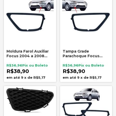
Moldura Farol Auxiliar
Tampa Grade
Focus 2004 a 2008
Parachoque Focus
Esquerdo Preto
2004 a 2008 Lado
Direito Preto
R$36,96
R$36,96
R$38,90
R$38,90
9
x
de
R$5,17
9
x
de
R$5,17