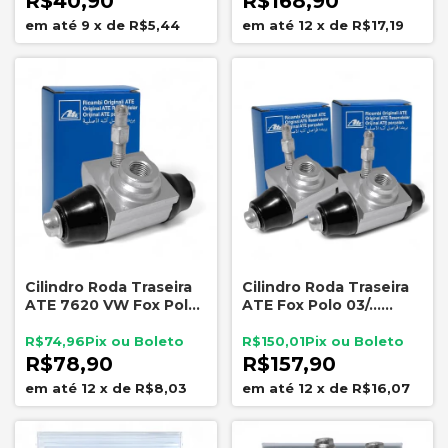
R$40,90
R$168,90
9
x
de
R$5,44
12
x
de
R$17,19
Cilindro Roda Traseira
Cilindro Roda Traseira
ATE 7620 VW Fox Polo
ATE Fox Polo 03/...
Hatch Saveiro G5
Saveiro G5 - Par
17,46mm
R$74,96
R$150,01
R$78,90
R$157,90
12
x
de
R$8,03
12
x
de
R$16,07