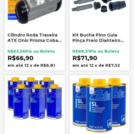
Cilindro Roda Traseira
Kit Bucha Pino Guia
ATE Onix Prisma Cobalt
Pinça Freio Dianteiro
Sonic 19,05mm
ATE 5808 Sistema ATE
R$63,56
R$68,31
R$66,90
R$71,90
12
x
de
R$6,81
12
x
de
R$7,32