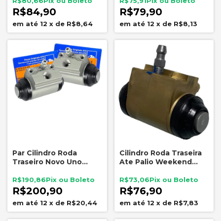
Cobalt 52mm Original
R$80,66
R$75,91
Continental
R$84,90
R$79,90
12
x
de
R$8,64
12
x
de
R$8,13
Par Cilindro Roda
Cilindro Roda Traseira
Traseiro Novo Uno
Ate Palio Weekend
Palio Mobi ATE 6996
Uno 20mm Alumínio
6986
R$190,86
R$73,06
R$200,90
R$76,90
12
x
de
R$20,44
12
x
de
R$7,83