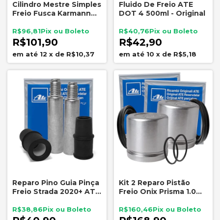
Cilindro Mestre Simples
Fluido De Freio ATE
Freio Fusca Karmann
DOT 4 500ml - Original
Ghia Puma ATE 5109
17,46mm
R$96,81
R$40,76
R$101,90
R$42,90
12
x
de
R$10,37
10
x
de
R$5,18
Reparo Pino Guia Pinça
Kit 2 Reparo Pistão
Freio Strada 2020+ ATE
Freio Onix Prisma 1.0
5756 Original Dianteiro
1.4 Cobalt 1.4 1.8
Kit Completo
R$38,86
R$160,46