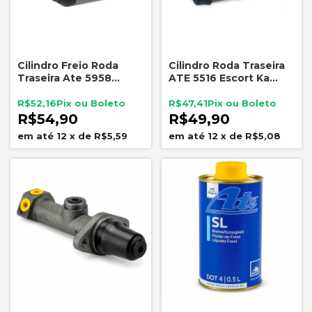
Cilindro Freio Roda
Cilindro Roda Traseira
Traseira Ate 5958
ATE 5516 Escort Ka
Fiesta Palio Siena Uno
Fiesta Verona Apollo
Sem ABS
Celta 17mm
R$52,16
R$47,41
R$54,90
R$49,90
12
x
de
R$5,59
12
x
de
R$5,08