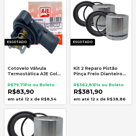
ESGOTADO
ESGOTADO
Cotovelo Válvula
Kit 2 Reparo Pistão
Termostática AJE Gol
Pinça Freio Dianteiro
Fox Polo Golf Kombi A3
Fiat ATE 7736
EA111
R$79,71
R$362,81
R$83,90
R$381,90
12
x
de
R$8,54
12
x
de
R$38,86