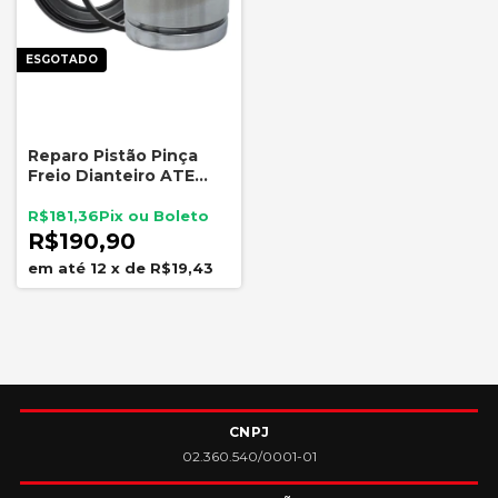
ESGOTADO
Reparo Pistão Pinça
Freio Dianteiro ATE
7736 Fiat Palio Siena
Strada Argo Cronos
R$181,36
Mobi
R$190,90
12
x
de
R$19,43
CNPJ
02.360.540/0001-01