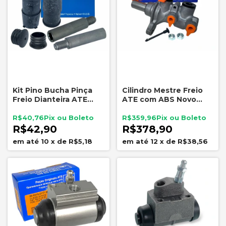
Kit Pino Bucha Pinça
Cilindro Mestre Freio
Freio Dianteira ATE
ATE com ABS Novo
5808
Palio Uno Fiorino Grand
Siena 007402
R$40,76
R$359,96
R$42,90
R$378,90
10
x
de
R$5,18
12
x
de
R$38,56