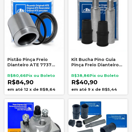
Pistão Pinça Freio
Kit Bucha Pino Guia
Dianteiro ATE 7737
Pinça Freio Dianteiro
Fiat Mobi 1.0 8V Fire
ATE 5756 Sistema ATE
2017 Em Diante
R$80,66
R$38,86
R$84,90
R$40,90
12
x
de
R$8,64
9
x
de
R$5,44