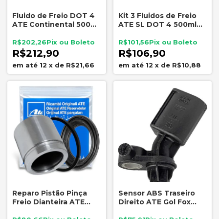
Fluido de Freio DOT 4
Kit 3 Fluidos de Freio
ATE Continental 500ml
ATE SL DOT 4 500ml
6092 260°C
Alto Desempenho para
Sistema de Freio
R$202,26
R$101,56
Automotivo
R$212,90
R$106,90
12
x
de
R$21,66
12
x
de
R$10,88
Reparo Pistão Pinça
Sensor ABS Traseiro
Freio Dianteira ATE
Direito ATE Gol Fox
7737 Onix Prisma
Polo Saveiro Audi A1